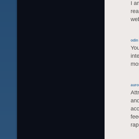
I a
rea
web
You
int
mos
auro
Att
and
acc
fee
rap