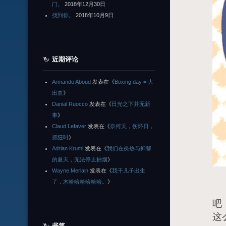
门。
2018年12月30日
找到你。
2018年10月9日
近期评论
Armando Aboud
发表在《
Boxing day = 大
出血
》
Danial Ruocco
发表在《
日光之下并无新
事
》
Claud Lefaver
发表在《
奈何天，伤怀日，
抓狂时
》
Adrian Kruml
发表在《
我们在炎热与抑郁
的夏天，无法停止抽烟
》
Wayne Merlain
发表在《
我干儿子出生
了，木哈哈哈哈哈哈。
》
木
吧
这
书签