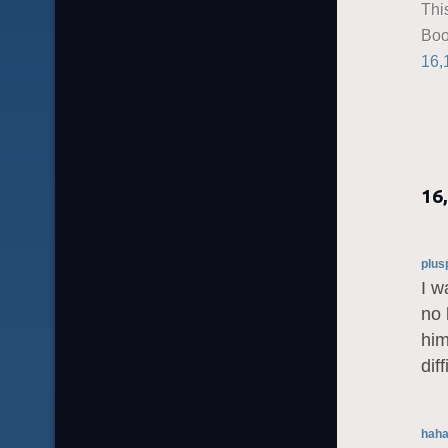
Thi
Boo
16,
16
plus
I w
no 
him
dif
hah