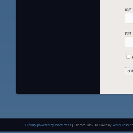
邮箱
网站
Proudly powered by WordPress
|
Theme: Dusk To Dawn by
WordPress.c