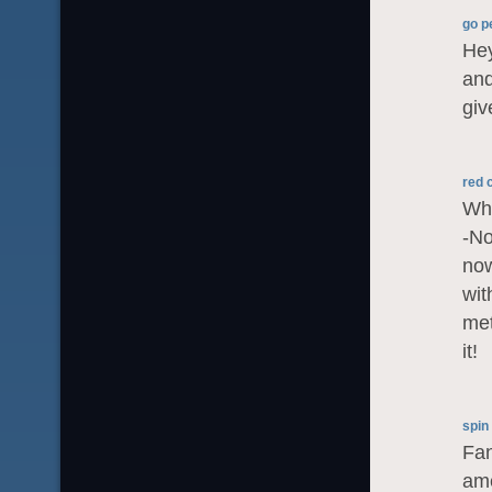
go p
Hey
and
giv
red 
Whe
-No
now
wit
met
it!
spin
Fan
ame