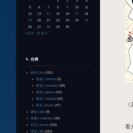
1
2
3
4
5
6
7
8
9
10
11
12
13
14
15
16
17
18
19
20
21
22
23
24
25
26
27
28
29
30
« 8 月
10 月 »
分类
娱乐 | fun
(162)
动漫 | cartoon
(5)
影视 | movie&tv
(59)
游戏 | games
(10)
话
阅读 | reading
(23)
《
音乐 | music
(47)
建站 | site
(8)
话
收藏 | collection
(30)
札记 | essay
(116)
看
浮生 | life
(342)