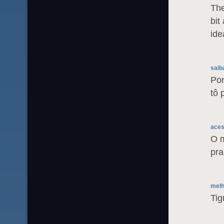
The
bit
ide
saib
Por
tô 
aces
O m
pra
melh
Tig