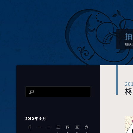
抽
继续
20
柊
2010 年 9 月
日
一
二
三
四
五
六