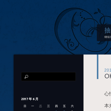
抽
继续
20
O
心
2017 年 6 月
本
日
一
二
三
四
五
六