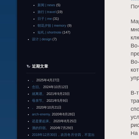
新闻 | news
(5)
По
旅行 | travel
(19)
日子 | me
(31)
Ма
朝花夕拾 | memory
(9)
мн
短札 | shortnote
(147)
кл
设计 | design
(7)
Во
пр
Во
近期文章
ко
уп
。
2025年4月27日
念旧。
2024年10月12日
В-
就离谱。
2021年9月23日
тр
母亲节。
2021年5月9日
。
2020年10月21日
сп
arch-enemy.
2020年8月28日
ус
还是要起床。
2020年8月25日
рис
酒的归宿。
2020年7月29日
На
2018年12月30日，农历冬月廿四，不宜出