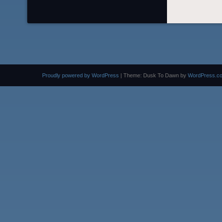
Proudly powered by WordPress
|
Theme: Dusk To Dawn by
WordPress.c