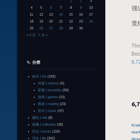
1
2
3
强
4
5
6
7
8
9
10
11
12
13
14
15
16
17
18
19
20
21
22
23
24
觉
25
26
27
28
29
30
« 5 月
7 月 »
Thi
Boo
6,7
分类
娱乐 | fun
(162)
动漫 | cartoon
(5)
影视 | movie&tv
(59)
游戏 | games
(10)
6,
阅读 | reading
(23)
音乐 | music
(47)
建站 | site
(8)
收藏 | collection
(30)
Krak
札记 | essay
(116)
mark
浮生 | life
(342)
без