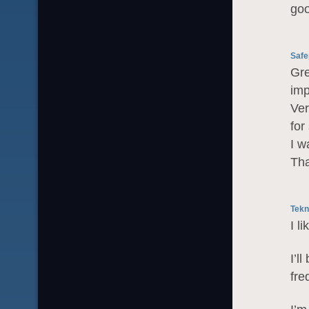
goo
Safe
Gre
imp
Ver
for
I w
Tha
Tekn
I l
I’l
fre