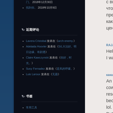
с 
门。
2018年12月30日
чт
找到你。
2018年10月9日
пр
ка
це
近期评论
Lavera Cristobal
发表在《
arch-enemy.
》
RAJ
Adelaida Hoovler
发表在《
S/L大法好。明
Hel
日边缘。有剧透
》
I w
Claire Kawczynski
发表在《
你好，时
光。
》
Susy Fernadez
发表在《
是风的呼啸。
》
Luis Laroux
发表在《
无题
》
кака
An 
cow
res
书签
bec
lol
常用工具