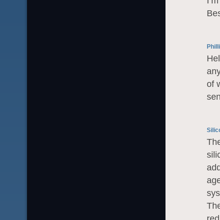
I’m
Bes
Phill
Hel
any
of 
sen
Sili
The
sil
add
age
sys
The
red