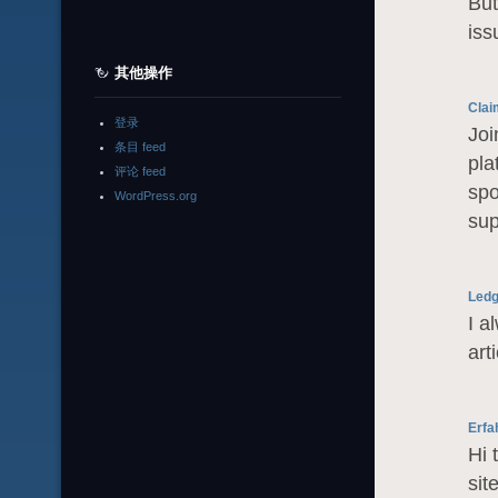
But
iss
其他操作
Clai
登录
Joi
条目 feed
pla
评论 feed
spo
WordPress.org
sup
Ledg
I a
art
Erfa
Hi 
sit