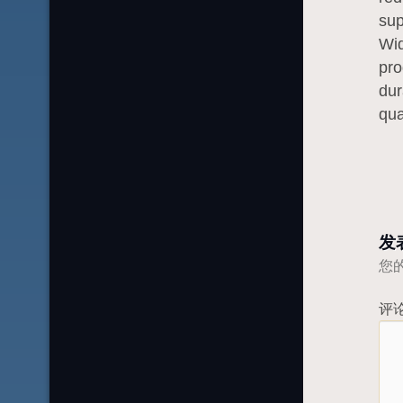
sup
Wid
pro
dur
qua
发
您
评