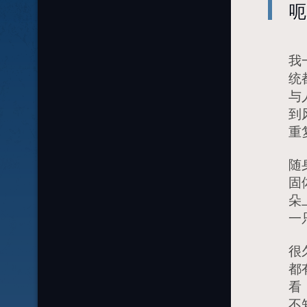
呃
我
统
与
到
重
随
固
朵
一
很
都
看
不