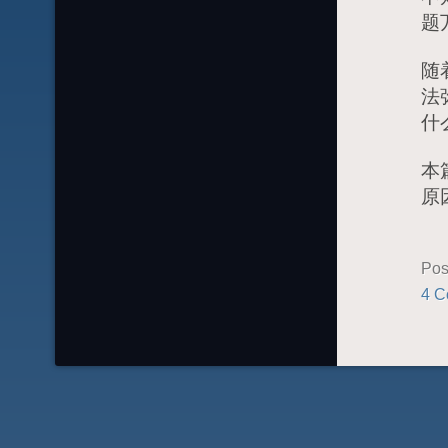
题
随
法
什
本
原
Pos
4 C