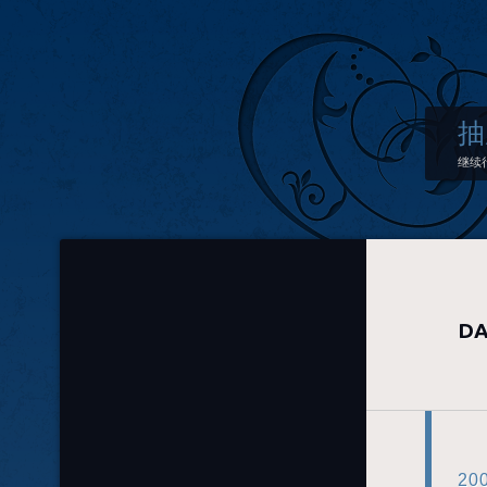
抽
继续
DA
20