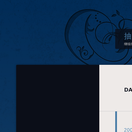
抽
继续
DA
20