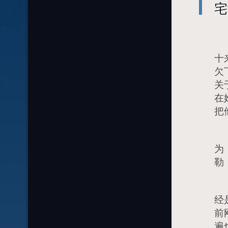
宅
最
十
欠
关
在
把
为
为
勒
所
经
前
遍