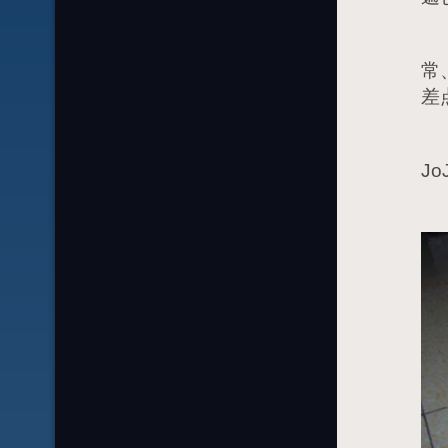
哇
常
差
J