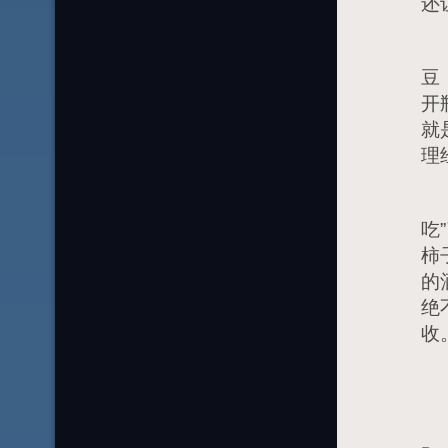
还
小
豆
开
就
理
现
吃
柿
的
绝
收
彻