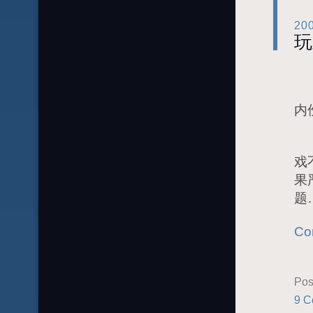
20
玩
给
内
小
戏
果
题
Co
Pos
9 C