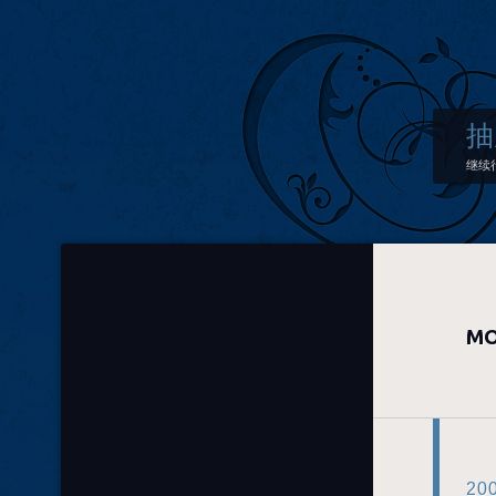
抽
继续
MO
20