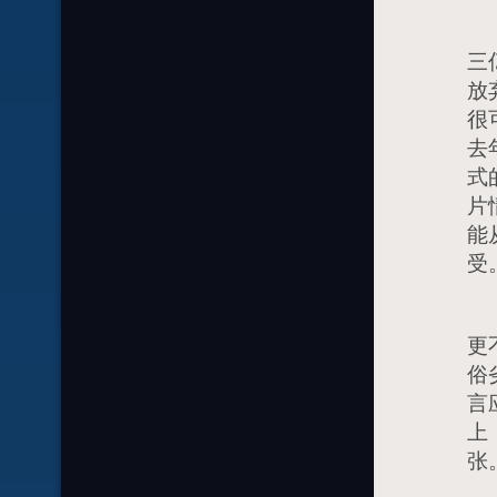
相
三
放
很
去
式
片
能
受
如
更
俗
言
上
张