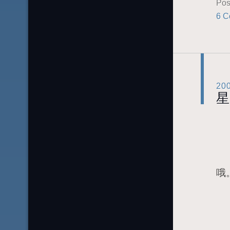
Pos
6 C
20
星
从
博
哦
喜