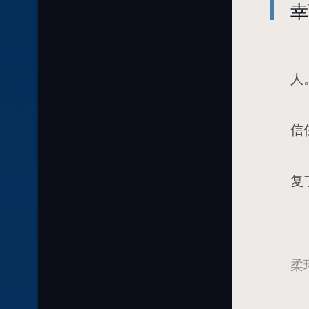
幸
有
人
但
信
这
复
[a
柔