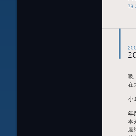
78 
20
2
嗯
在
小
年
本
最