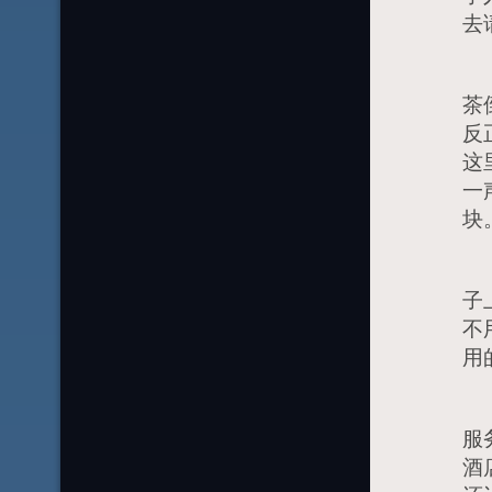
去
经
茶
反
这
一
块
我
子
不
用
说
服
酒