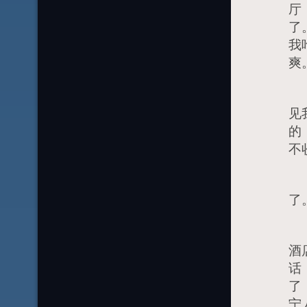
厅
了
我
爽
进
见
的
不
小
了
旁
酒
话
了
宁