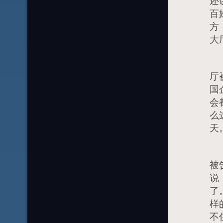
还
百
方
大
反
厅
国
会
么
天
小
被
说
了
样
不