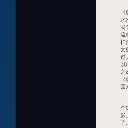
所
《
水
民
流
样
太
过
以
之
《
回
尽
个
影
了