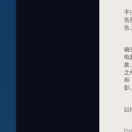
另
手
告
告
看
确
电
敌
之
和
影
反
以
Pos