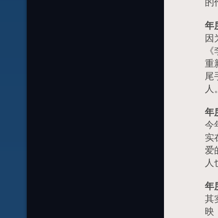
的
年
因
《
重
尾
人
年
今
实
爱
人
年
其
映