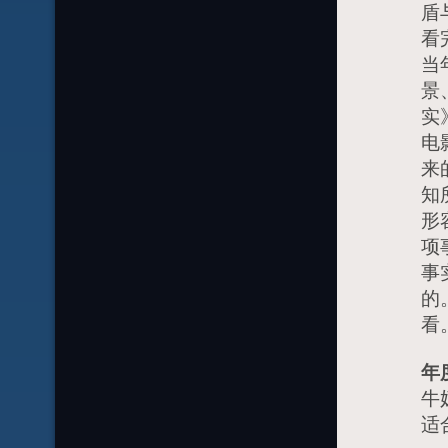
盾
看
当
景
实
电
来
知
形
项
事
的
看
年
牛
适