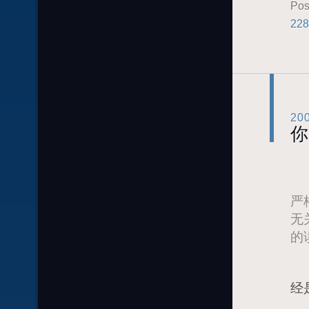
Pos
228
20
你
严
无
的
我
经