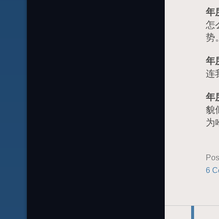
年
怎
势
年
连
年
貌
为
Pos
6 C