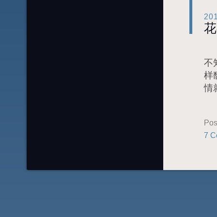
20
花
不
样
情
Pos
7 C