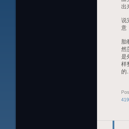
出
说
意
胎
然
是
样
的
Pos
419