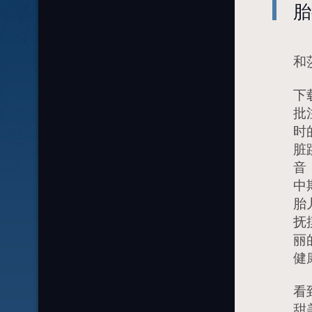
胎
和
下
批
时
脏
音
中
胎
抚
丽
健
看
甜