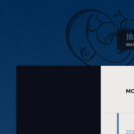
抽
继续
MO
20