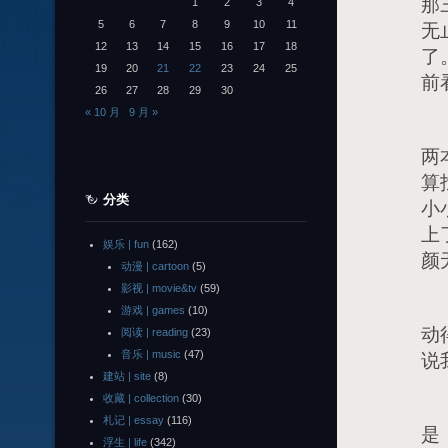
那
1
2
3
4
5
6
7
8
9
10
11
无
12
13
14
15
16
17
18
了
19
20
21
22
23
24
25
前
26
27
28
29
30
« 10 月
9 月 »
在
两
算
分类
小
上
娱乐 | fun
(162)
颜
动漫 | cartoon
(5)
影视 | movie&tv
(59)
细
游戏 | games
(10)
动
阅读 | reading
(23)
音乐 | music
(47)
说
建站 | site
(8)
收藏 | collection
(30)
细
札记 | essay
(116)
是
浮生 | life
(342)