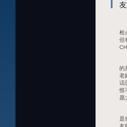
友
每
检
但
C
认
的
老
话
恨
愿
已
是
友