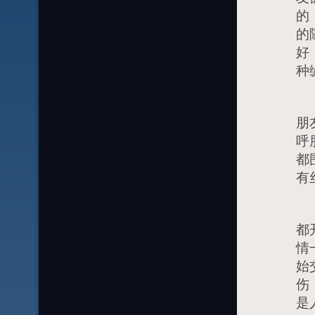
的
的
好
种
其
朋
呼
都
有
年
都
情
始
伤
是