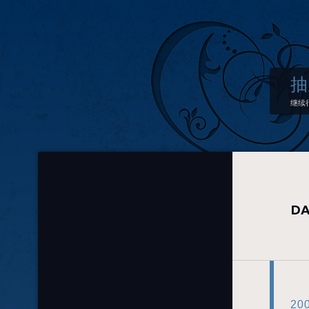
抽
继续
DA
20