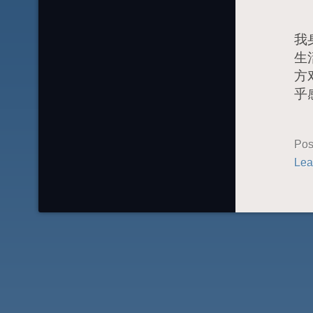
与
我
生
方
乎
Pos
Lea