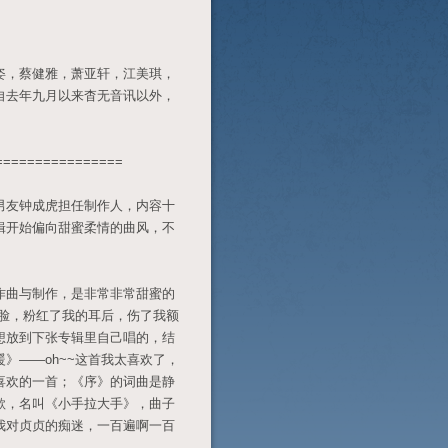
，蔡健雅，萧亚轩，江美琪，
自去年九月以来杳无音讯以外，
==============
友钟成虎担任制作人，内容十
辑开始偏向甜蜜柔情的曲风，不
曲与制作，是非常非常甜蜜的
你脸，粉红了我的耳后，伤了我额
ya本想放到下张专辑里自己唱的，结
》――oh~~这首我太喜欢了，
喜欢的一首；《序》的词曲是静
歌，名叫《小手拉大手》，曲子
我对贞贞的痴迷，一百遍啊一百