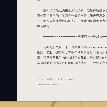
貌似贞贞最近为很多人写了歌，但这样还是不够
听她那把童稚的、软刀子一般的声音，无声无息划
的，他跑去制作梁静茹的专辑，那我的贞贞怎么办？
痛苦痛苦。
==================华丽丽的分割线 b====
另外燕姿九月二十二号出的《My story, Your
量级，4CD，60首歌，其中包括两首新歌《雨天
听，我已爱不释手的连续听了好几晚，虽然那样的
会被她时而澎湃时而低回的吟唱感动。《梦想天空
Posted in
娱乐 | fun
,
音乐 | music
Leave a comment