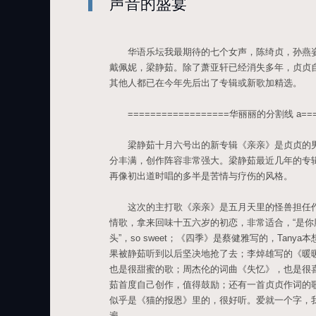
声音的盛宴
华语乐坛我最期待的七个女声，陈绮贞，孙燕姿
戴佩妮，梁静茹。除了萧亚轩已经消失多年，贞贞
其他人都已在今年先后出了专辑或新歌加精选。
==================华丽丽的分割线 a====
梁静茹十月六号出的新专辑《亲亲》是贞贞的男
分丰满，创作阵容非常强大。梁静茹最近几年的专
再像初出道时唱的多半是苦情与疗伤的风格。
这次的主打歌《亲亲》是五月天里的怪兽担任作
情歌，拿来回味十五六岁的初恋，非常适合，“是
头”，so sweet；《四季》是蔡健雅写的，Tan
果被静茹听到以后坚决地抢了去；李焯雄写的《暖暖
也是很甜蜜的歌；周杰伦的词曲《失忆》，也是很
茹首度自己创作，值得鼓励；还有一首贞贞作词的
似乎是《猫的报恩》里的，很好听。爱就一个字，
遍。