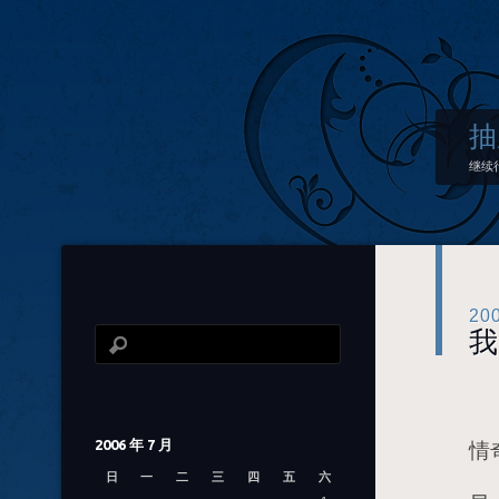
抽
继续
20
我
从
2006 年 7 月
情
日
一
二
三
四
五
六