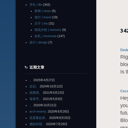
浮生 | life
(342)
新闻 | news
(5)
旅行 | travel
(19)
日子 | me
(31)
34
朝花夕拾 | memory
(9)
短札 | shortnote
(147)
设计 | design
(7)
Dede
Rig
blo
近期文章
Is 
。
2025年4月27日
念旧。
2024年10月12日
Cece
就离谱。
2021年9月23日
Hey
母亲节。
2021年5月9日
you
。
2020年10月21日
arch-enemy.
2020年8月28日
fut
还是要起床。
2020年8月25日
Blo
酒的归宿。
2020年7月29日
rea