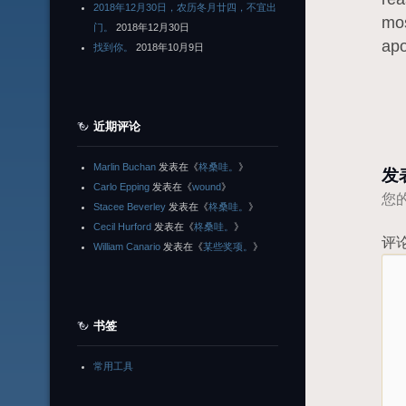
2018年12月30日，农历冬月廿四，不宜出
mos
门。
2018年12月30日
apo
找到你。
2018年10月9日
近期评论
Marlin Buchan
发表在《
柊桑哇。
》
发
Carlo Epping
发表在《
wound
》
您
Stacee Beverley
发表在《
柊桑哇。
》
Cecil Hurford
发表在《
柊桑哇。
》
评
William Canario
发表在《
某些奖项。
》
书签
常用工具