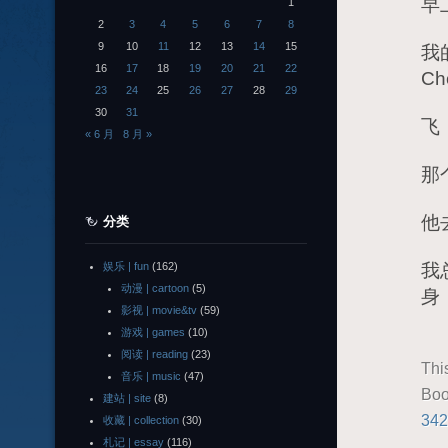
早
1
2
3
4
5
6
7
8
9
10
11
12
13
14
15
我的
16
17
18
19
20
21
22
C
23
24
25
26
27
28
29
30
31
飞
« 6 月
8 月 »
那
他
分类
娱乐 | fun
(162)
我
动漫 | cartoon
(5)
身
影视 | movie&tv
(59)
游戏 | games
(10)
阅读 | reading
(23)
Thi
音乐 | music
(47)
Boo
建站 | site
(8)
342
收藏 | collection
(30)
札记 | essay
(116)