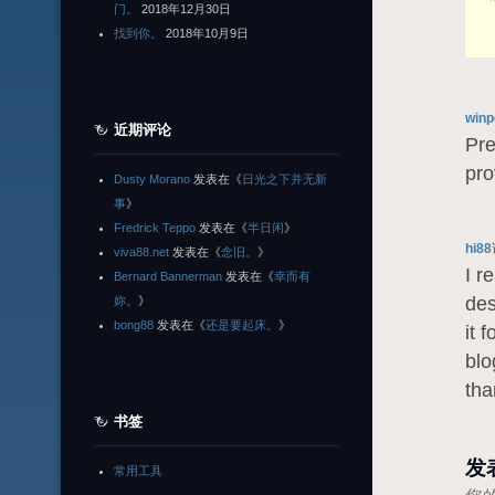
门。
2018年12月30日
找到你。
2018年10月9日
winp
近期评论
Pre
pro
Dusty Morano
发表在《
日光之下并无新
事
》
Fredrick Teppo
发表在《
半日闲
》
hi88
viva88.net
发表在《
念旧。
》
I r
Bernard Bannerman
发表在《
幸而有
des
妳。
》
bong88
发表在《
还是要起床。
》
it 
blo
tha
书签
发
常用工具