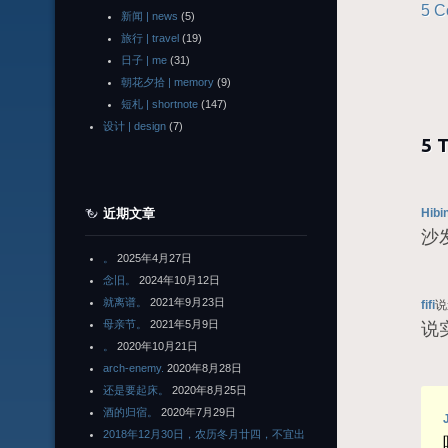
5 C
新闻 | news
(5)
旅行 | travel
(19)
日子 | me
(31)
朝花夕拾 | memory
(9)
短札 | shortnote
(147)
设计 | design
(7)
5 
近期文章
Hibi
沙
。
2025年4月27日
念旧。
2024年10月12日
就离谱。
2021年9月23日
fifi
说
母亲节。
2021年5月9日
说
。
2020年10月21日
arch-enemy.
2020年8月28日
还是要起床。
2020年8月25日
酒的归宿。
2020年7月29日
2018年12月30日，农历冬月廿四，不宜出