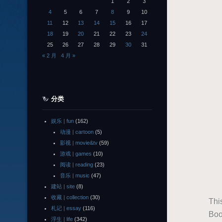
1
2
3
4
5
6
7
8
9
10
11
12
13
14
15
16
17
18
19
20
21
22
23
24
25
26
27
28
29
30
31
« 2 月
4 月 »
分类
娱乐 | fun
(162)
动漫 | cartoon
(5)
影视 | movie&tv
(59)
游戏 | games
(10)
阅读 | reading
(23)
音乐 | music
(47)
建站 | site
(8)
收藏 | collection
(30)
Thi
札记 | essay
(116)
Boo
浮生 | life
(342)