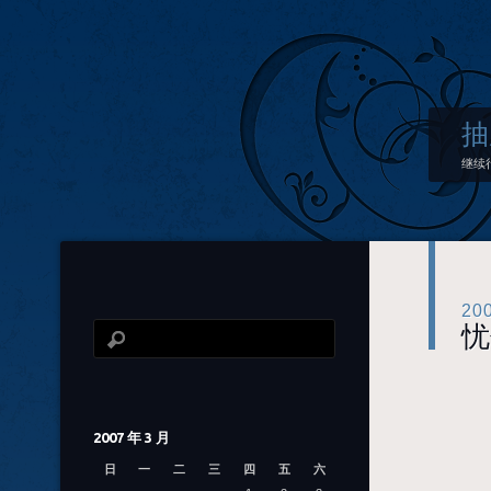
抽
继续
20
忧
找
2007 年 3 月
日
一
二
三
四
五
六