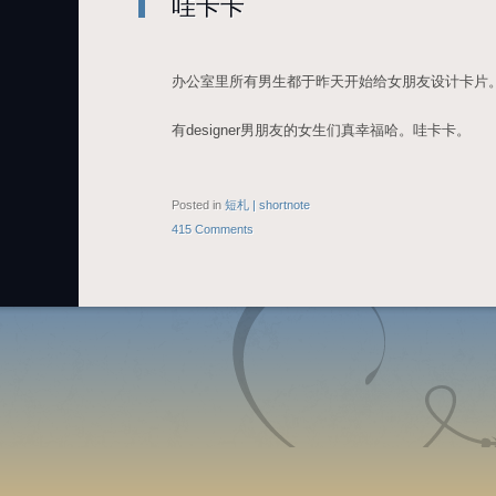
哇卡卡
办公室里所有男生都于昨天开始给女朋友设计卡片
有designer男朋友的女生们真幸福哈。哇卡卡。
Posted in
短札 | shortnote
415 Comments