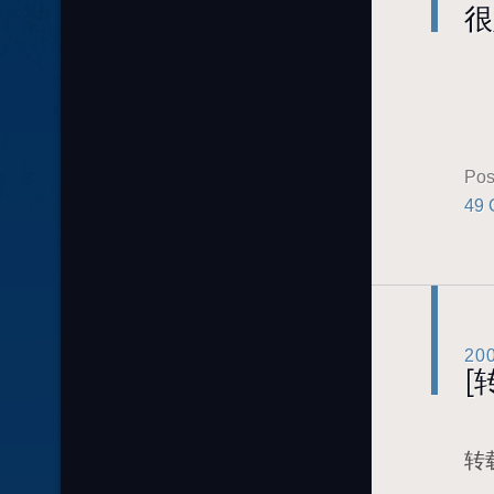
很
[a
Pos
49 
20
[
转