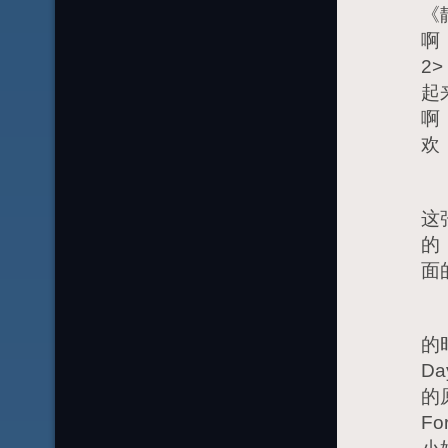
《
啊
2
起
啊
欢
结
这
的
面
第
的
D
的原
Fo