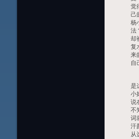
觉
己
杨
法
却
复
来
自
其
是
小
说
不
词
汗
从