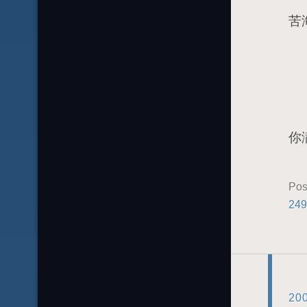
牌
苦
我
但
若
你
Pos
249
20