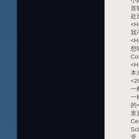
小
首
处
<
我
<
想
C
<
本
<
一
一
的
发
Ce
Sc
受