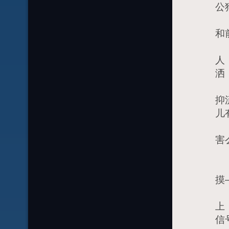
公
6
和
6
人
洒
6
抑
儿
6
害
6
6
摸
6
上
信