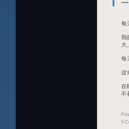
一
每
我
大
每
这
在
不
Pos
5 C