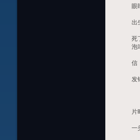
眼
4
出
4
死
泡
5
信
我
发
这
6
片
6
一
6