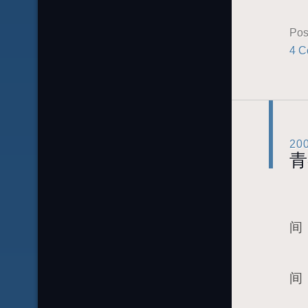
Pos
4 C
20
青
去
间
挤
间