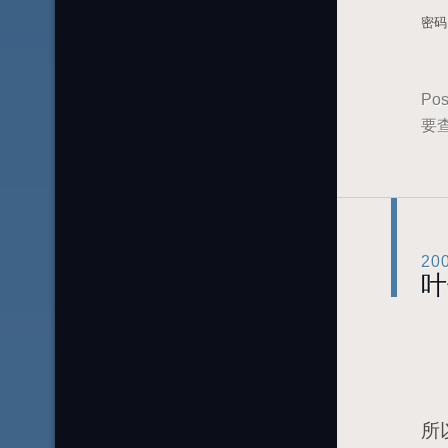
密
Pos
要
20
叶
[a
因
所