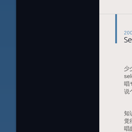
20
S
看
少
s
唱
说
之
知
觉
唱