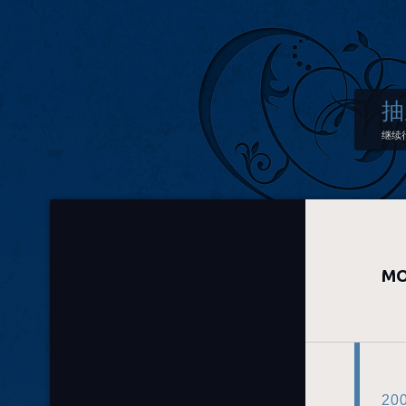
抽
继续
MO
20