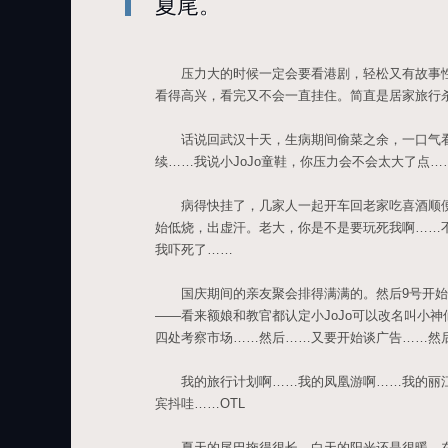
夏尾。
压力大的时候一定会要看港剧，轻松又有故事性
看得高兴，看完又不会一直挂住。简直是居家旅行
话说回武汉十天，生病期间偷菜之余，一口气看
续……我说小JoJo童鞋，你压力会不会太大了点…
病得快挂了，几家人一起开车回老家吃喜酒顺便
始低烧，出虚汗。老大，你是不是要玩死我啊……不
我吓死了……
国庆期间的亲友聚会排得满满的。然后9号开始学
——看来额娘和教官都认定小JoJo可以改名叫小
四处考察市场……然后……又要开始谈广告……然
我的旅行计划啊……我的凤凰游啊……我的丽江
宾抖哇……OTL
夏天的尾巴拖得很长，白天的阳光还是很暖，在家穿