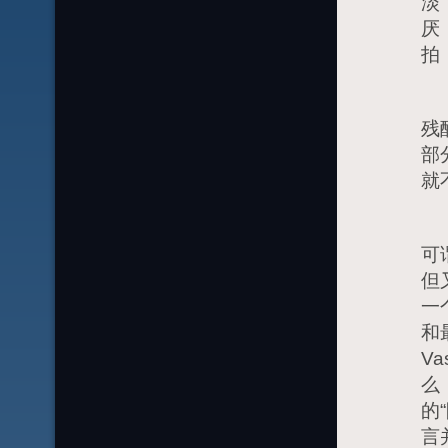
淡
厌
拍
不
残
部
就
电
可
但
一
和
V
么
的
言