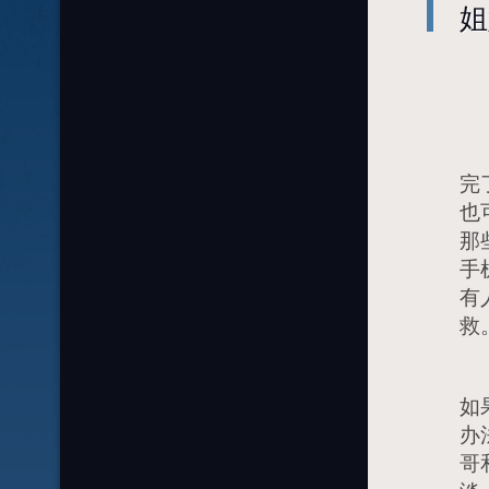
姐
时
完
也
那
手
有
救
作
如
办
哥