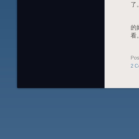
了
对
的
看
Pos
2 C