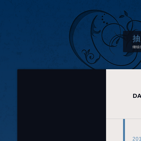
抽
继续
DA
20