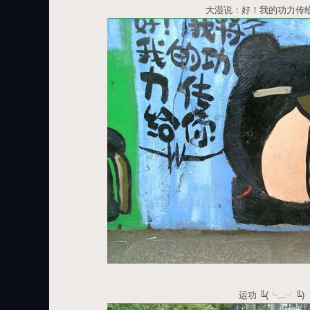
大湿说：好！我的功力传
运功 ╚(╰﹏╯╚)