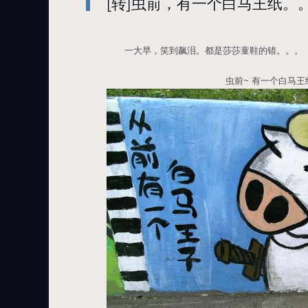
[转]虫前，有一个白马王纸。
一大早，笑到飙泪。都是莎莎童鞋的错。。。
虫前~ 有一个白马王