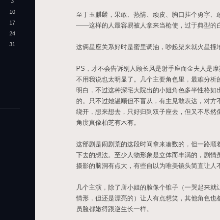
3
10
至于玉麒麟，果敢、热情、顽皮、胸口挂个勇字、
17
——这样的人最容易被人拿来当枪使，过于典型的
24
31
这俩星座关系好时是蜜里调油，吵起架来就火星撞
PS，才不会告诉别人顾长风是射手座而金夫人是
不用我说也太明显了。几个主要角色里，最难分析
明白，不过这种深宅大院出的小姐角色多半性格如
的。只不过她温顺但不盲从，有主见敢表达，对方
绕开，想来想去，只好归到双子座去，但又不尽然
角度真像柏芝有木有。
这部剧是闹剧荒的这段时间拿来凑数的，但一路顺
下去的想法。至少人物形象是立体而丰满的，剧情
摄影的脑洞有点大，有些自以为唯美镜头简直让人
几个主演，除了唐小姐的脸像个锥子（一哭起来就
情形，但还是漂亮的）让人有点想笑，其他角色也
员脸都嫩得跟逆生长一样。