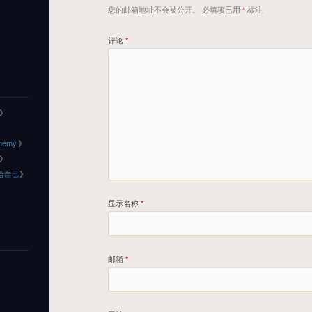
您的邮箱地址不会被公开。
必填项已用
*
标注
评论
*
》
nemy.
》
》
给自己
》
显示名称
*
邮箱
*