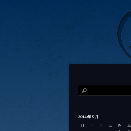
2014 年 5 月
日
一
二
三
四
五