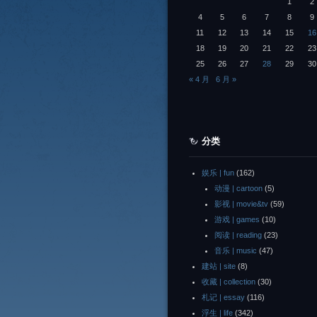
1
2
4
5
6
7
8
9
11
12
13
14
15
16
18
19
20
21
22
23
25
26
27
28
29
30
« 4 月
6 月 »
分类
娱乐 | fun
(162)
动漫 | cartoon
(5)
影视 | movie&tv
(59)
游戏 | games
(10)
阅读 | reading
(23)
音乐 | music
(47)
建站 | site
(8)
收藏 | collection
(30)
札记 | essay
(116)
浮生 | life
(342)