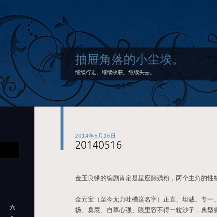
抽屉角落的小尘埃。
继续行走。继续收获。继续失去。
2014年5月16日
20140516
金玉良缘的编剧肯定是星座脑残粉，两个主角的性
金元宝（至今无力吐槽这名字）正直、坦诚、专一
六
扬、臭屁、自尊心强、眼里容不得一粒沙子，典型