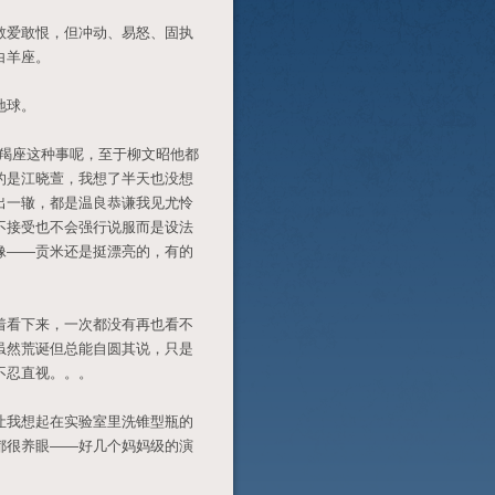
敢爱敢恨，但冲动、易怒、固执
白羊座。
地球。
摩羯座这种事呢，至于柳文昭他都
的是江晓萱，我想了半天也没想
出一辙，都是温良恭谦我见尤怜
不接受也不会强行说服而是设法
像——贡米还是挺漂亮的，有的
着看下来，一次都没有再也看不
虽然荒诞但总能自圆其说，只是
不忍直视。。。
让我想起在实验室里洗锥型瓶的
都很养眼——好几个妈妈级的演