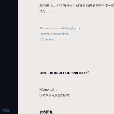
总的来说，无聊的时候当成背景放来看看完全是可
找牙。。。
This entry was posted in
娱乐 | fun
.
Bookmark the
permalink
.
1 Comment
ONE THOUGHT ON “
20140516
”
Hibino
说道：
没时间看电视剧的沙发
四，不宜出
发表回复