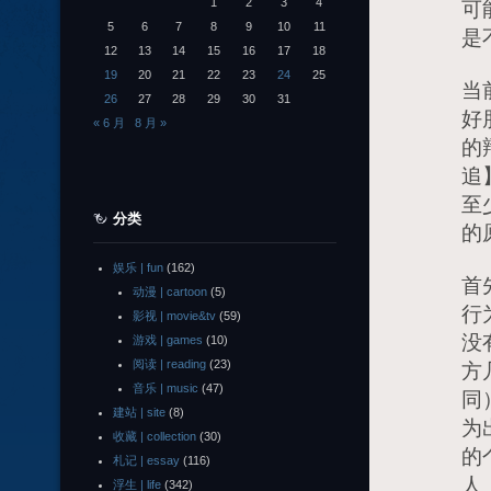
1
2
3
4
可
5
6
7
8
9
10
11
是
12
13
14
15
16
17
18
19
20
21
22
23
24
25
当
26
27
28
29
30
31
好
« 6 月
8 月 »
的
追
至
分类
的
娱乐 | fun
(162)
首
动漫 | cartoon
(5)
行
影视 | movie&tv
(59)
没
游戏 | games
(10)
阅读 | reading
(23)
方
音乐 | music
(47)
同
建站 | site
(8)
为
收藏 | collection
(30)
的
札记 | essay
(116)
人
浮生 | life
(342)