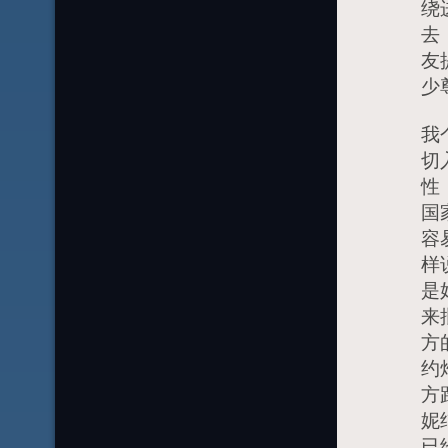
绕
去
友
少
我
切
性
国
容
样
是
来
方
约
方
妮
已