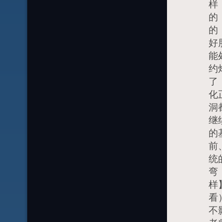
样
的
的
好
能
约
了
化
洞
继
的
前
统
弯
样
看
不