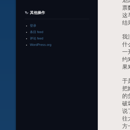
划
票
其他操作
这
结
登录
条目 feed
我
评论 feed
什
WordPress.org
一
约
果
于
把
的
破
说
往
方