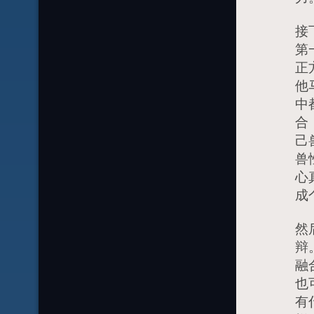
接
第
正
他
中
合
己
兽
心
成
然
辩
融
也
有