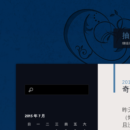
抽
继续
20
奇
昨
2015 年 7 月
（
且
日
一
二
三
四
五
六