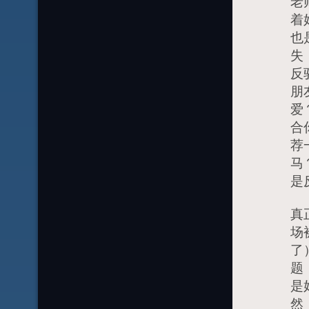
老
着
也
失
反
朋
爱
合
荐
马
是
真
场
了
题
是
然