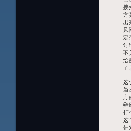
接
方
出
风
定
讨
不
给
了
这
虽
方
辩
打
这
是