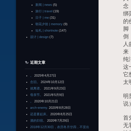
新闻 | news
(5)
念
旅行 | travel
(19)
绑
日子 | me
(31)
的
朝花夕拾 | memory
(9)
脚
短札 | shortnote
(147)
倒
设计 | design
(7)
人
来
纯
近期文章
这
它
。
2025年4月27日
太
念旧。
2024年10月12日
就离谱。
2021年9月23日
母亲节。
2021年5月9日
明
。
2020年10月21日
说
arch-enemy.
2020年8月28日
还是要起床。
2020年8月25日
首
酒的归宿。
2020年7月29日
无
2018年12月30日，农历冬月廿四，不宜出