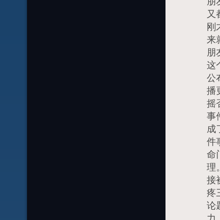
朋
又
刚
来
朋
这
公
播
摇
事
成
件
命
理
接
疼
论
力