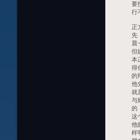
要
行
正
先
晨
但
本
得
的
他
就
与
的
这
他
样