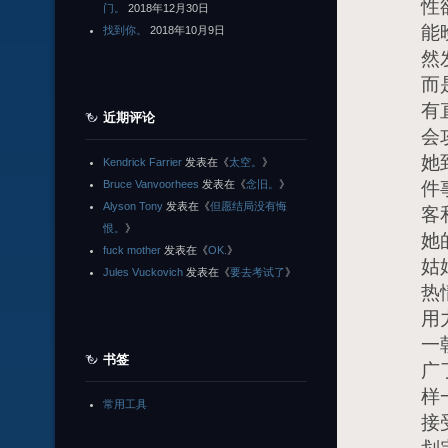
性
门。
2018年12月30日
能
找到你。
2018年10月9日
然
而
有
近期评论
会
她
Kendrick Farrier
发表在《
太空。
》
Bruce Vanvoorhees
发表在《
念旧。
》
件
Alyson Tony
发表在《
但愿结局没有悔
客
恨。
》
她
fuck mother
发表在《
OK.
》
姑
Jules Vuckovich
发表在《
要去考试了
》
热
用
一
书签
广
样
常用工具
接