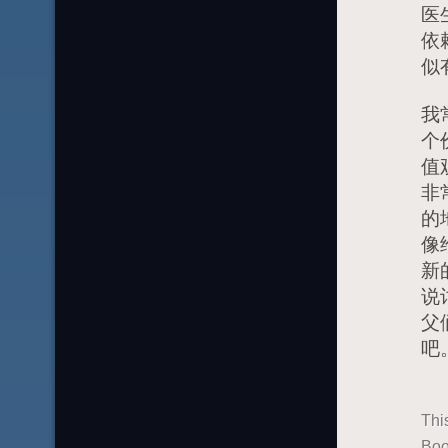
医
依
似
我
个
值
非
的
像
新
说
父
吧
Thi
Boo