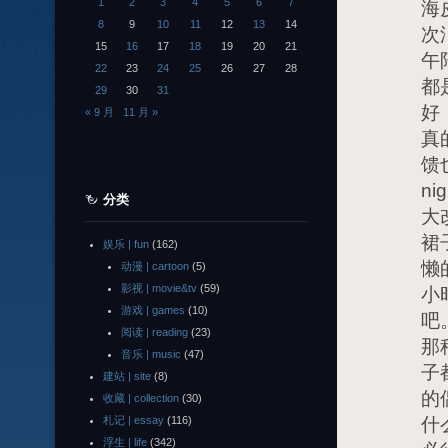
1
2
3
4
5
6
7
海
8
9
10
11
12
13
14
次
15
16
17
18
19
20
21
午
22
23
24
25
26
27
28
都
29
30
31
好
« 9 月
11 月 »
真
馈
n
分类
大
裙
娱乐 | fun
(162)
懒
动漫 | cartoon
(5)
影视 | movie&tv
(59)
小
游戏 | games
(10)
吧
阅读 | reading
(23)
那
音乐 | music
(47)
子
建站 | site
(8)
的
收藏 | collection
(30)
札记 | essay
(116)
什
浮生 | life
(342)