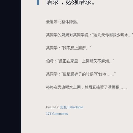
语录，必须语录。
最近湖北整体降温。
某同学的妈妈对某同学说：“这几天你都很少喝水。
某同学：“我不想上厕所。”
伯母：“反正在家里，上厕所又不麻烦。”
某同学：“但是脱裤子的时候PP好冷……”
格格在旁边喝水上网，然后直接喷了满屏幕……
Posted in
短札 | shortnote
171 Comments