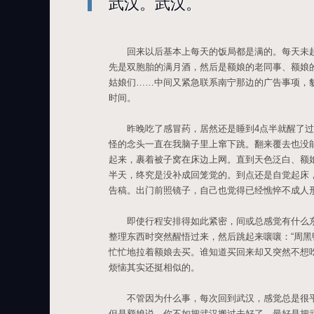
武汉。武汉。
回来以后基本上每天的饭局都是满的。每天未起
先是双胞胎的满月酒，然后是额娘的老同事、额娘
姑娘们……中间又紧急联系南宁那边的广告事项，
时间。
昨晚吃了感冒药，居然还是睡到4点半就醒了过
怪的念头一直在我脑子里上窜下跳。翻来覆去也没
起来，裹着被子窝在床边上网。直到天色泛白、额
半天，终究是没补成回笼觉的。到点还是自觉起床
告稿。出门前照镜子，自己也觉得已经憔悴不成人
即使行程安排得如此紧密，间或总感觉有什么东
整理东西时突然醒悟过来，然后跳起来嚷嚷：“周黑
忙忙地拉着额娘去买。谁知道买回来却又突然不想
烦恼其实还挺相似的。
不管因为什么事，每次回到武汉，感觉总是很平
但是额娘说，你不如把武汉搬过去好了，最好是把