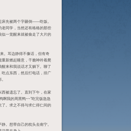
床先被两个字砸倒——吃饭。
的老同学，当然还有格格的那些
貌似一觉醒来就被偷走了大片的
来。耳边静得不像话，但有奇
能重新燃起睡意，干脆呻吟着爬
娘醒来和我说话才又躺下。聊了
，吃点东西，然后打电话，排广
形。
西被遗忘了。直到下午，在家
鸭啊我的周黑鸭~~”吃完饭急急
吃了。求之不得与求仁得仁间的
静。想带自己的枕头去南宁。
武汉带在身上。