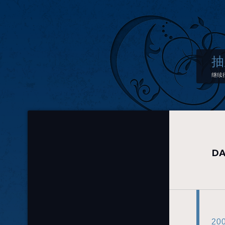
抽
继续
DA
20