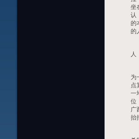
坐
认
的
的
这
人
新
为
点
一
位
广
抬
去