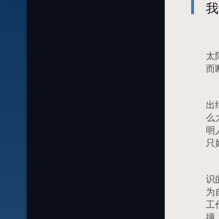
我
读
太
而
一
出
么
明
只
平
识
为
工
撞