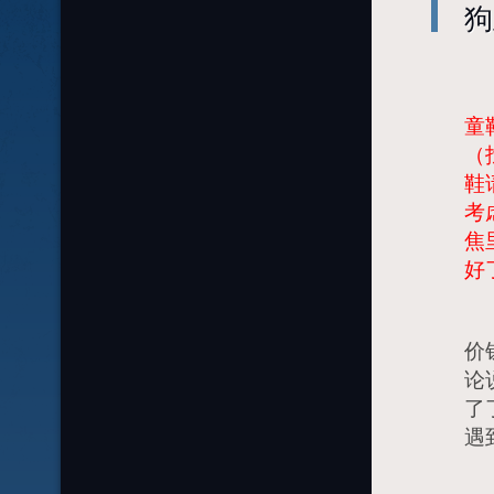
狗
特
童
（
鞋
考
焦
好
光
价
论
了
遇
这