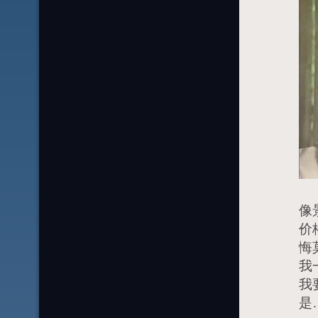
只
像
价
悔
我
我
是