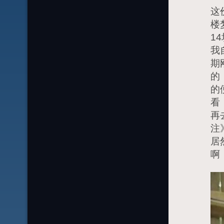
这
楼
1
我
期
的
的
看
再
注
居
啊