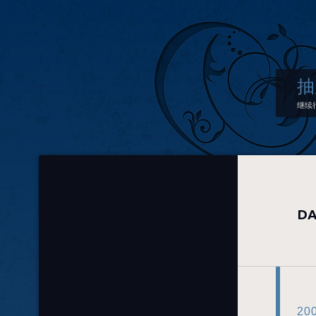
抽
继续
DA
20