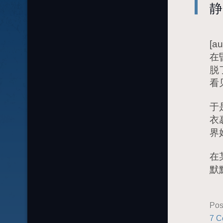
静
[au
在
脱
看
于
衣
界
在
默
Pos
7 C