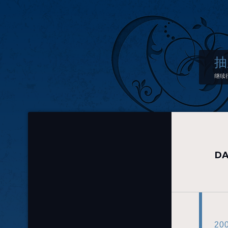
抽
继续
DA
20