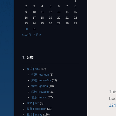
1
2
3
4
5
6
7
8
9
10
11
12
13
14
15
16
17
18
19
20
21
22
23
24
25
26
27
28
29
30
31
« 10 月
7 月 »
分类
娱乐 | fun
(162)
动漫 | cartoon
(5)
影视 | movie&tv
(59)
游戏 | games
(10)
Thi
阅读 | reading
(23)
音乐 | music
(47)
Boo
建站 | site
(8)
124
收藏 | collection
(30)
札记 | essay
(116)