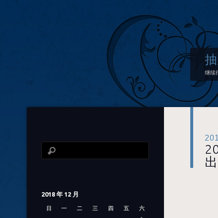
抽
继续
20
2
出
2018 年 12 月
日
一
二
三
四
五
六