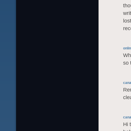
tho
wri
los
rec
onli
Wha
so 
cana
Rem
cle
cana
Hi 