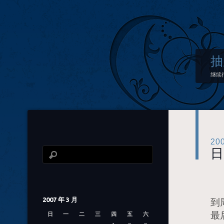
抽
继续
20
日
日
2007 年 3 月
到
最
日
一
二
三
四
五
六