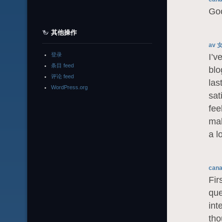
Goo
其他操作
av 
登录
I’v
条目 feed
blo
评论 feed
las
WordPress.org
sat
fee
mak
a l
cana
Fir
que
int
tho