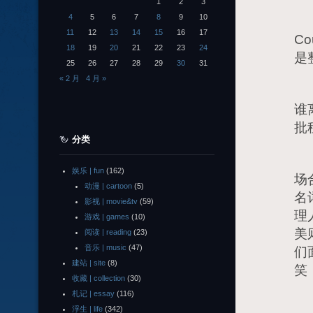
1
2
3
4
5
6
7
8
9
10
下周
11
12
13
14
15
16
17
Co
18
19
20
21
22
23
24
是
25
26
27
28
29
30
31
« 2 月
4 月 »
房
谁
批
分类
和
娱乐 | fun
(162)
场
动漫 | cartoon
(5)
名
影视 | movie&tv
(59)
理
游戏 | games
(10)
美
阅读 | reading
(23)
音乐 | music
(47)
们
建站 | site
(8)
笑
收藏 | collection
(30)
札记 | essay
(116)
很
浮生 | life
(342)