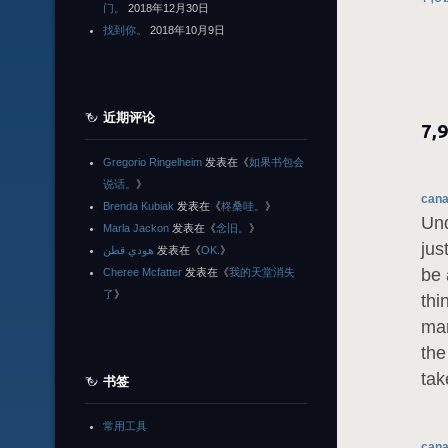
门。
2018年12月30日
找到你。
2018年10月9日
近期评论
7,
Gregorio Ringelheim
发表在《
如果书包会
说话。
》
cana
Brenda Kubiak
发表在《
柊桑哇。
》
Unq
Marla Jackon
发表在《
念旧。
》
jus
هودي قطن
发表在《
OK.
》
be 
Cheree Mcfatter
发表在《
我的天堂消失
了
》
thi
man
the
tak
书签
常用工具
cana