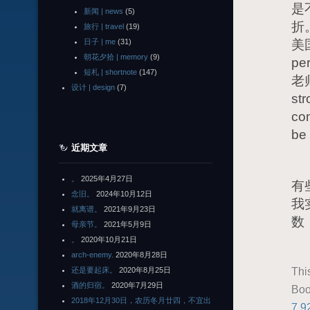
是
新闻 | news
(5)
折。
旅行 | travel
(19)
日子 | me
(31)
美国
朝花夕拾 | memory
(9)
pe
短札 | shortnote
(147)
老师
设计 | design
(7)
str
com
b
近期文章
创
。
2025年4月27日
有
念旧。
2024年10月12日
我
就离谱。
2021年9月23日
数
母亲节。
2021年5月9日
。
2020年10月21日
arch-enemy.
2020年8月28日
Thi
还是要起床。
2020年8月25日
酒的归宿。
2020年7月29日
Boo
2018年12月30日，农历冬月廿四，不宜出
7,9