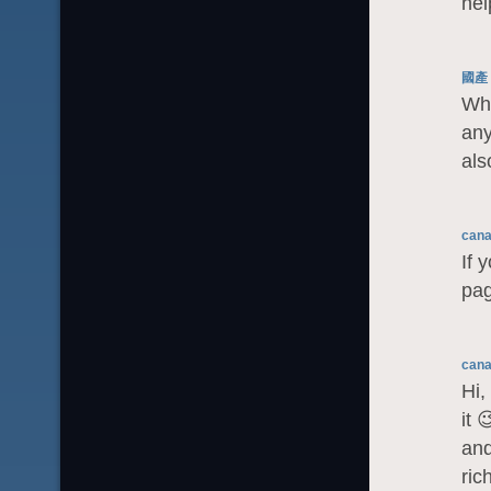
hel
國產 
Wha
any
als
cana
If 
pag
cana
Hi,
it 
and
ric