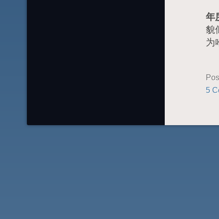
年
貌
为
Pos
5 C