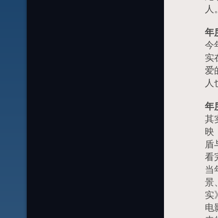
人
年
今
实
爱
人
年
其
映
盾
看
当
景
实
电