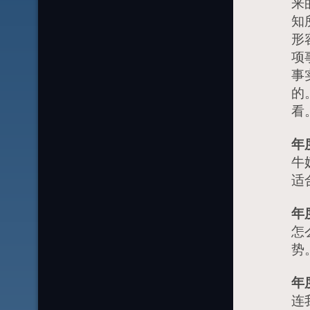
来
知
形
项
事
的
看
年
牛
适
年
怎
势
年
连