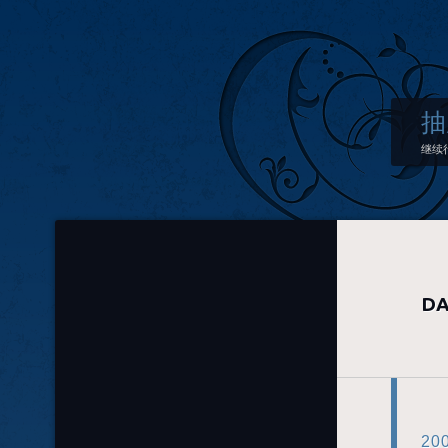
抽
继续
DA
20