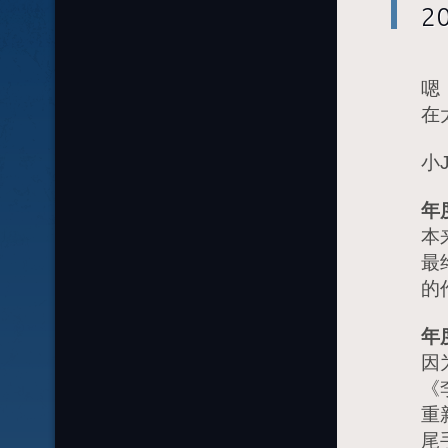
2
嗯
在
小
年
本
最
的
年
因
《
重
尾